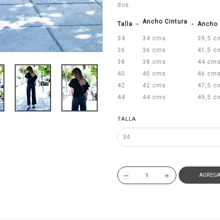
dos.
Ancho Cintura
Talla
-
-
Ancho 
34
34 cms
39,5 c
36
36 cms
41,5 c
38
38 cms
44 cm
40
40 cms
46 cm
42
42 cms
47,5 c
44
44 cms
49,5 c
TALLA
AGREGA