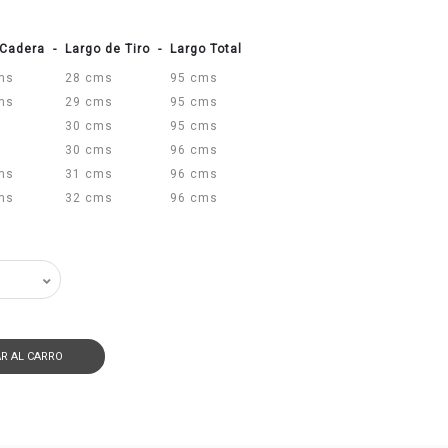
Cadera
-
Largo de Tiro
-
Largo Total
ms
28 cms
95 cms
ms
29 cms
95 cms
s
30 cms
95 cms
s
30 cms
96 cms
ms
31 cms
96 cms
ms
32 cms
96 cms
R AL CARRO