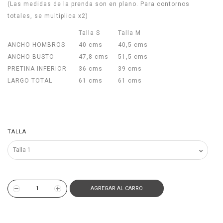
(Las medidas de la prenda son en plano. Para contornos
totales, se multiplica x2)
Talla S
Talla M
ANCHO HOMBROS
40 cms
40,5 cms
ANCHO BUSTO
47,8 cms
51,5 cms
PRETINA INFERIOR
36 cms
39 cms
LARGO TOTAL
61 cms
61 cms
TALLA
AGREGAR AL CARRO