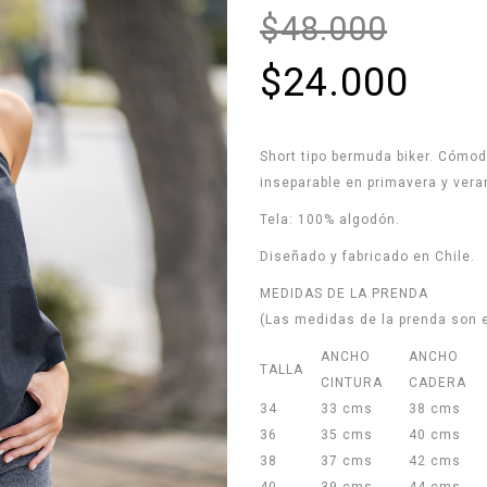
$48.000
$24.000
Short tipo bermuda biker. Cómodo
inseparable en primavera y vera
Tela: 100% algodón.
Diseñado y fabricado en Chile.
MEDIDAS DE LA PRENDA
(Las medidas de la prenda son e
ANCHO
ANCHO
TALLA
CINTURA
CADER
34
33 cms
38 cms
36
35 cms
40 cms
38
37 cms
42 cms