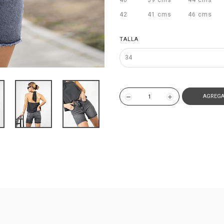
40
39 cms
44 cms
42
41 cms
46 cms
TALLA
AGREGA