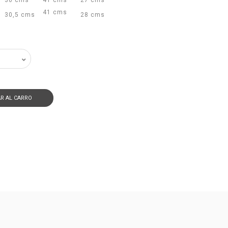
30 cms
41 cms
27 cms
41 cms
30,5 cms
28 cms
R AL CARRO