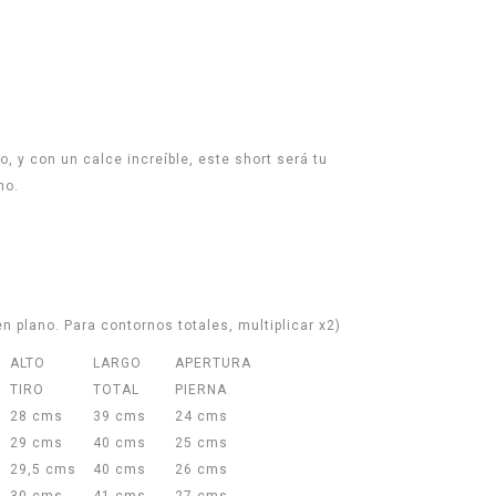
, y con un calce increíble, este short será tu
no.
n plano. Para contornos totales, multiplicar x2)
ALTO
LARGO
APERTURA
A
TIRO
TOTAL
PIERNA
28 cms
39 cms
24 cms
29 cms
40 cms
25 cms
29,5 cms
40 cms
26 cms