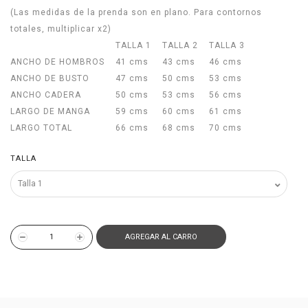
(Las medidas de la prenda son en plano. Para contornos
totales, multiplicar x2)
TALLA 1
TALLA 2
TALLA 3
ANCHO DE HOMBROS
41 cms
43 cms
46 cms
ANCHO DE BUSTO
47 cms
50 cms
53 cms
ANCHO CADERA
50 cms
53 cms
56 cms
LARGO DE MANGA
59 cms
60 cms
61 cms
LARGO TOTAL
66 cms
68 cms
70 cms
TALLA
AGREGAR AL CARRO