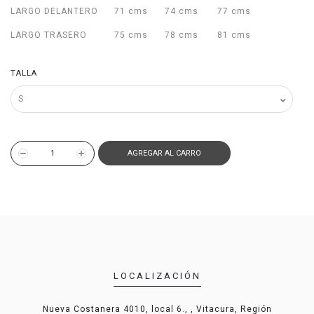
LARGO DELANTERO
71 cms
74 cms
77 cms
LARGO TRASERO
75 cms
78 cms
81 cms
TALLA
AGREGAR AL CARRO
LOCALIZACIÓN
Nueva Costanera 4010, local 6., , Vitacura, Región