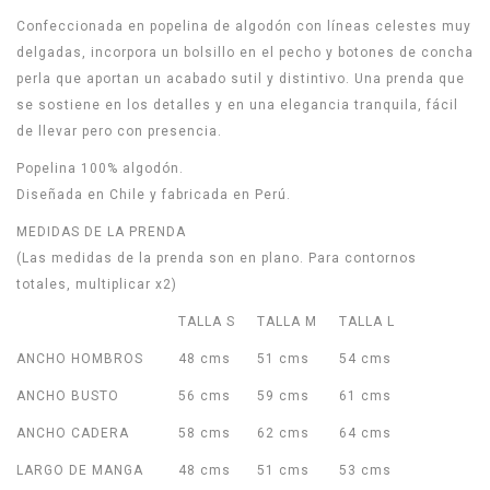
Confeccionada en popelina de algodón con líneas celestes muy
delgadas, incorpora un bolsillo en el pecho y botones de concha
perla que aportan un acabado sutil y distintivo. Una prenda que
se sostiene en los detalles y en una elegancia tranquila, fácil
de llevar pero con presencia.
Popelina 100% algodón.
Diseñada en Chile y fabricada en Perú.
MEDIDAS DE LA PRENDA
(Las medidas de la prenda son en plano. Para contornos
totales, multiplicar x2)
TALLA S
TALLA M
TALLA L
ANCHO HOMBROS
48 cms
51 cms
54 cms
ANCHO BUSTO
56 cms
59 cms
61 cms
ANCHO CADERA
58 cms
62 cms
64 cms
LARGO DE MANGA
48 cms
51 cms
53 cms