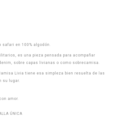
n safari en 100% algodón.
utilitarios, es una pieza pensada para acompañar
 denim, sobre capas livianas o como sobrecamisa.
 Camisa Livia tiene esa simpleza bien resuelta de las
 su lugar.
 con amor.
ALLA ÚNICA